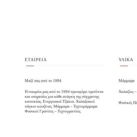
ΕΤΑΙΡΕΙΑ
ΥΛΙΚΑ
Μαζί σας από το 1994
Μάρμαρα
Η εταιρεία μας από το 1994 προσφέρει προϊόντα
Χαλαζίες –
και υπηρεσίες για κάθε ανάγκη της σύγχρονης
κατοικίας. Ενεργειακά Τζάκια. Χαλαζιακοί
Φυσικές Πέ
πάγκοι κουζίνας. Μάρμαρα – Τεχνομάρμαρα.
Φυσικοί Γρανίτες – Τεχνογρανίτες.