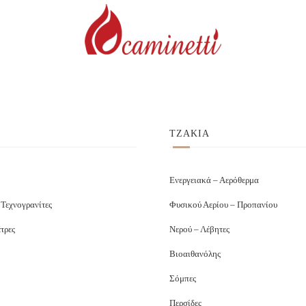
ΤΖΑΚΙΑ
Ενεργειακά – Αερόθερμα
 Τεχνογρανίτες
Φυσικού Αερίου – Προπανίου
τρες
Νερού – Λέβητες
Βιοαιθανόλης
Σόμπες
Περσίδες