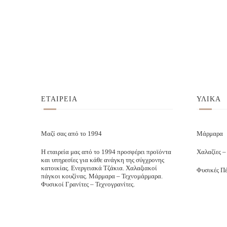
ΕΤΑΙΡΕΙΑ
ΥΛΙΚΑ
Μαζί σας από το 1994
Μάρμαρα
Η εταιρεία μας από το 1994 προσφέρει προϊόντα
Χαλαζίες –
και υπηρεσίες για κάθε ανάγκη της σύγχρονης
κατοικίας. Ενεργειακά Τζάκια. Χαλαζιακοί
Φυσικές Πέ
πάγκοι κουζίνας. Μάρμαρα – Τεχνομάρμαρα.
Φυσικοί Γρανίτες – Τεχνογρανίτες.