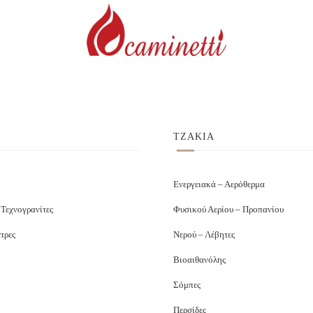
ΤΖΑΚΙΑ
Ενεργειακά – Αερόθερμα
 Τεχνογρανίτες
Φυσικού Αερίου – Προπανίου
τρες
Νερού – Λέβητες
Βιοαιθανόλης
Σόμπες
Περσίδες