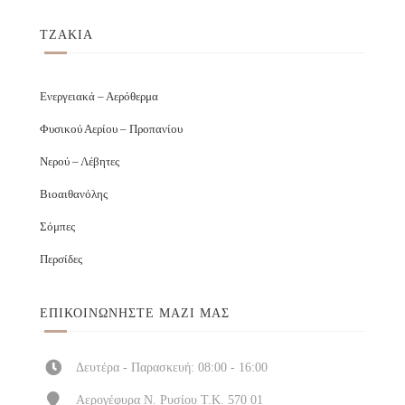
ΤΖΑΚΙΑ
Ενεργειακά – Αερόθερμα
Φυσικού Αερίου – Προπανίου
Νερού – Λέβητες
Βιοαιθανόλης
Σόμπες
Περσίδες
ΕΠΙΚΟΙΝΩΝΉΣΤΕ ΜΑΖΊ ΜΑΣ
Δευτέρα - Παρασκευή: 08:00 - 16:00
Αερογέφυρα Ν. Ρυσίου Τ.Κ. 570 01