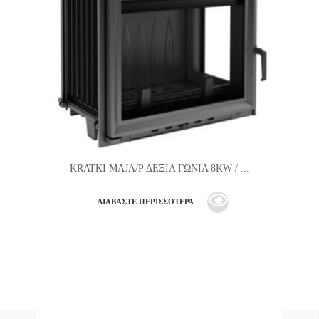
KRATKI MAJA/P ΔΕΞΙΑ ΓΩΝΙΑ 8KW / ...
ΔΙΑΒΆΣΤΕ ΠΕΡΙΣΣΌΤΕΡΑ