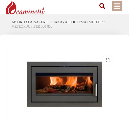
ΑΡΧΙΚΉ ΣΕΛΊΔΑ
/
ΕΝΕΡΓΕΙΑΚΆ - ΑΕΡΌΘΕΡΜΑ
/
METEOR
/
METEOR JUPITER 500-850