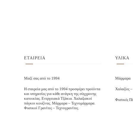
ΕΤΑΙΡΕΙΑ
ΥΛΙΚΑ
Μαζί σας από το 1994
Μάρμαρα
Η εταιρεία μας από το 1994 προσφέρει προϊόντα
Χαλαζίες –
και υπηρεσίες για κάθε ανάγκη της σύγχρονης
κατοικίας. Ενεργειακά Τζάκια. Χαλαζιακοί
Φυσικές Πέ
πάγκοι κουζίνας. Μάρμαρα – Τεχνομάρμαρα.
Φυσικοί Γρανίτες – Τεχνογρανίτες.