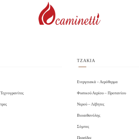
ΤΖΑΚΙΑ
Ενεργειακά – Αερόθερμα
 Τεχνογρανίτες
Φυσικού Αερίου – Προπανίου
τρες
Νερού – Λέβητες
Βιοαιθανόλης
Σόμπες
Περσίδες