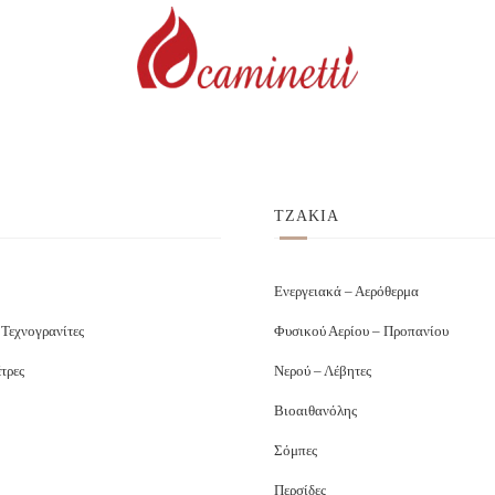
ΤΖΑΚΙΑ
Ενεργειακά – Αερόθερμα
 Τεχνογρανίτες
Φυσικού Αερίου – Προπανίου
τρες
Νερού – Λέβητες
Βιοαιθανόλης
Σόμπες
Περσίδες