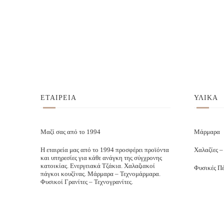
ΕΤΑΙΡΕΙΑ
ΥΛΙΚΑ
Μαζί σας από το 1994
Μάρμαρα
Η εταιρεία μας από το 1994 προσφέρει προϊόντα
Χαλαζίες –
και υπηρεσίες για κάθε ανάγκη της σύγχρονης
κατοικίας. Ενεργειακά Τζάκια. Χαλαζιακοί
Φυσικές Πέ
πάγκοι κουζίνας. Μάρμαρα – Τεχνομάρμαρα.
Φυσικοί Γρανίτες – Τεχνογρανίτες.