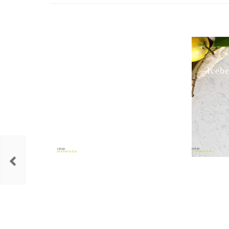
Premium White
Iceb
BELENCO / ΛΕΥΚΑ