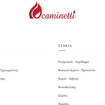
ΤΖΑΚΙΑ
Ενεργειακά – Αερόθερμα
 Τεχνογρανίτες
Φυσικού Αερίου – Προπανίου
τρες
Νερού – Λέβητες
Βιοαιθανόλης
Σόμπες
Περσίδες