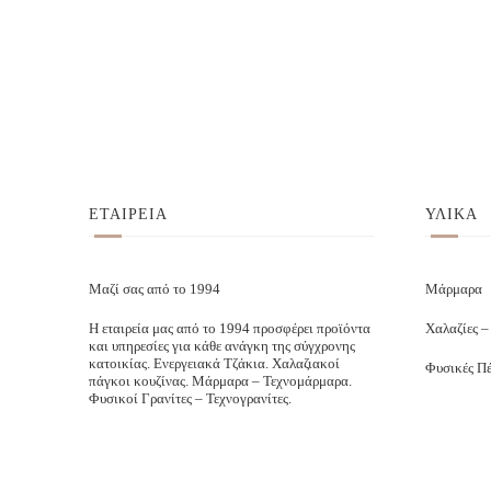
ΕΤΑΙΡΕΙΑ
ΥΛΙΚΑ
Μαζί σας από το 1994
Μάρμαρα
Η εταιρεία μας από το 1994 προσφέρει προϊόντα
Χαλαζίες –
και υπηρεσίες για κάθε ανάγκη της σύγχρονης
κατοικίας. Ενεργειακά Τζάκια. Χαλαζιακοί
Φυσικές Πέ
πάγκοι κουζίνας. Μάρμαρα – Τεχνομάρμαρα.
Φυσικοί Γρανίτες – Τεχνογρανίτες.