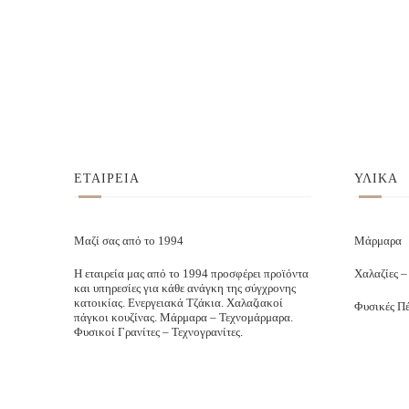
ΕΤΑΙΡΕΙΑ
ΥΛΙΚΑ
Μαζί σας από το 1994
Μάρμαρα
Η εταιρεία μας από το 1994 προσφέρει προϊόντα
Χαλαζίες –
και υπηρεσίες για κάθε ανάγκη της σύγχρονης
κατοικίας. Ενεργειακά Τζάκια. Χαλαζιακοί
Φυσικές Πέ
πάγκοι κουζίνας. Μάρμαρα – Τεχνομάρμαρα.
Φυσικοί Γρανίτες – Τεχνογρανίτες.