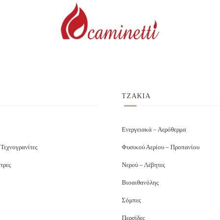
ΤΖΑΚΙΑ
Ενεργειακά – Αερόθερμα
 Τεχνογρανίτες
Φυσικού Αερίου – Προπανίου
τρες
Νερού – Λέβητες
Βιοαιθανόλης
Σόμπες
Περσίδες