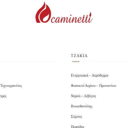
ΤΖΑΚΙΑ
Ενεργειακά – Αερόθερμα
 Τεχνογρανίτες
Φυσικού Αερίου – Προπανίου
τρες
Νερού – Λέβητες
Βιοαιθανόλης
Σόμπες
Περσίδες