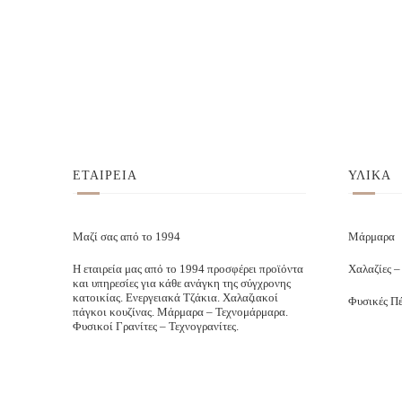
ΕΤΑΙΡΕΙΑ
ΥΛΙΚΑ
Μαζί σας από το 1994
Μάρμαρα
Η εταιρεία μας από το 1994 προσφέρει προϊόντα
Χαλαζίες –
και υπηρεσίες για κάθε ανάγκη της σύγχρονης
κατοικίας. Ενεργειακά Τζάκια. Χαλαζιακοί
Φυσικές Πέ
πάγκοι κουζίνας. Μάρμαρα – Τεχνομάρμαρα.
Φυσικοί Γρανίτες – Τεχνογρανίτες.