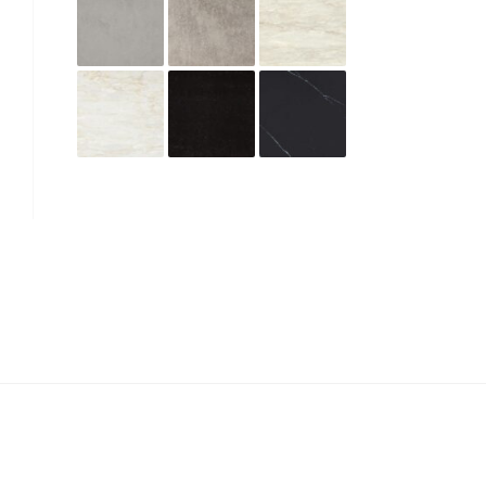
CAESARSTONE / ΓΚΡΙ