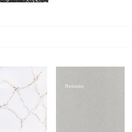
ust
Nettuno
BELENCO / ΛΕΥΚΑ