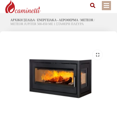
ΑΡΧΙΚΉ ΣΕΛΊΔΑ
/
ΕΝΕΡΓΕΙΑΚΆ - ΑΕΡΌΘΕΡΜΑ
/
METEOR
/
METEOR JUPITER 500-850 ΜΕ 1 ΣΤΑΘΕΡΗ ΠΛΕΥΡΑ