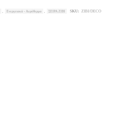
,
,
SKU:
ZIBI/DECO
Ενεργειακά - Αερόθερμα
ΣΕΙΡΑ ZIBI