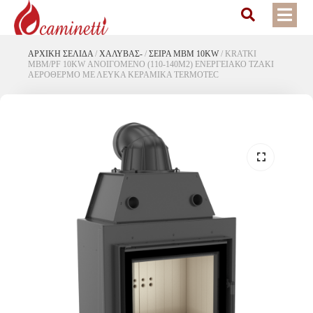
ΑΡΧΙΚΉ ΣΕΛΊΔΑ
/
ΧΑΛΥΒΑΣ-
/
ΣΕΙΡΑ MBM 10KW
/
KRATKI
MBM/PF 10KW ΑΝΟΙΓΟΜΕΝΟ (110-140M2) ΕΝΕΡΓΕΙΑΚΟ ΤΖΑΚΙ
ΑΕΡΟΘΕΡΜΟ ΜΕ ΛΕΥΚΑ ΚΕΡΑΜΙΚΑ TERMOTEC