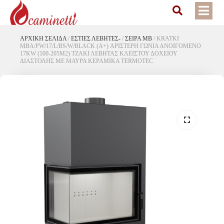
ΑΡΧΙΚΉ ΣΕΛΊΔΑ
/
ΕΣΤΙΕΣ ΛΕΒΗΤΕΣ-
/
ΣΕΙΡΑ MB
/
KRATKI
MBA/PW/17/L/BS/W/BLACK (A+) ΑΡΙΣΤΕΡΗ ΓΩΝΙΑ ΑΝΟΙΓΟΜΕΝΟ
17KW (100-205M2) ΤΖΑΚΙ ΛΕΒΗΤΑΣ ΚΛΕΙΣΤΟΥ ΔΟΧΕΙΟΥ
ΔΙΑΣΤΟΛΗΣ ΜΕ ΜΑΥΡΑ ΚΕΡΑΜΙΚΑ TERMOTEC