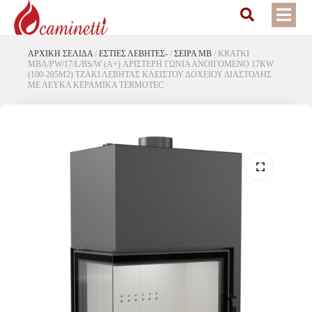
ΑΡΧΙΚΉ ΣΕΛΊΔΑ
/
ΕΣΤΙΕΣ ΛΕΒΗΤΕΣ-
/
ΣΕΙΡΑ MB
/
KRATKI
MBA/PW/17/L/BS/W (A+) ΑΡΙΣΤΕΡΗ ΓΩΝΙΑ ΑΝΟΙΓΟΜΕΝΟ 17KW
(100-205M2) ΤΖΑΚΙ ΛΕΒΗΤΑΣ ΚΛΕΙΣΤΟΥ ΔΟΧΕΙΟΥ ΔΙΑΣΤΟΛΗΣ
ΜΕ ΛΕΥΚΑ ΚΕΡΑΜΙΚΑ TERMOTEC