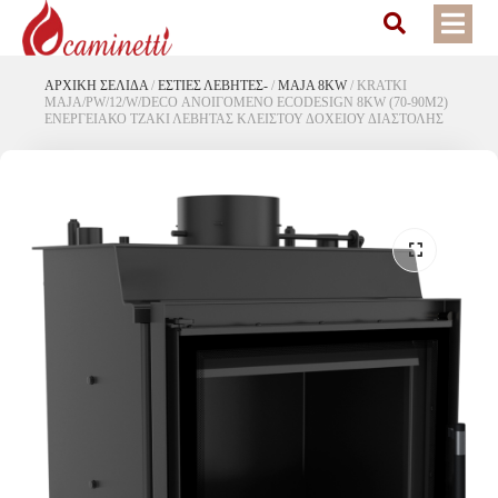
ΑΡΧΙΚΉ ΣΕΛΊΔΑ
/
ΕΣΤΙΕΣ ΛΕΒΗΤΕΣ-
/
MAJA 8KW
/
KRATKI
MAJA/PW/12/W/DECO ΑΝΟΙΓΟΜΕΝΟ ECODESIGN 8KW (70-90M2)
ΕΝΕΡΓΕΙΑΚΟ ΤΖΑΚΙ ΛΕΒΗΤΑΣ ΚΛΕΙΣΤΟΥ ΔΟΧΕΙΟΥ ΔΙΑΣΤΟΛΗΣ