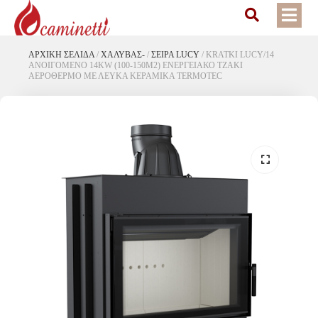
ΑΡΧΙΚΉ ΣΕΛΊΔΑ
/
ΧΑΛΥΒΑΣ-
/
ΣΕΙΡΑ LUCY
/
KRATKI LUCY/14
ΑΝΟΙΓΟΜΕΝΟ 14KW (100-150M2) ΕΝΕΡΓΕΙΑΚΟ ΤΖΑΚΙ
ΑΕΡΟΘΕΡΜΟ ΜΕ ΛΕΥΚΑ ΚΕΡΑΜΙΚΑ TERMOTEC