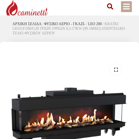
ΑΡΧΙΚΉ ΣΕΛΊΔΑ
/
ΦΥΣΙΚΟ ΑΕΡΙΟ - ΓΚΑΖΙ-
/
LEO 200
/
KRATKI
LEO/LP/200/G20 ΤΡΙΩΝ ΟΨΕΩΝ 8,5-17KW (90-180M2) ΕΝΕΡΓΕΙΑΚΟ
ΤΖΑΚΙ ΦΥΣΙΚΟΥ ΑΕΡΙΟΥ