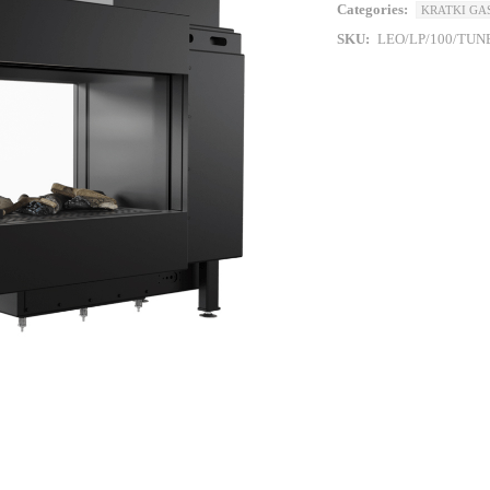
Categories:
KRATKI GA
SKU:
LEO/LP/100/TUN