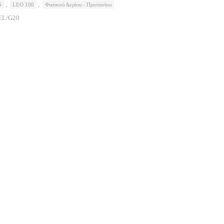
,
,
S
LEO 100
Φυσικού Αερίου - Προπανίου
EL/G20