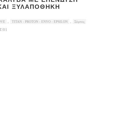
ΚΑΙ ΞΥΛΑΠΟΘΗΚΗ
,
,
OVE
TITAN - PROTON - ENYO - EPSILON
Σόμπες
T/01