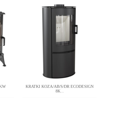
1KW
KRATKI KOZA/AB/S/DR ECODESIGN
8K...
KOZA