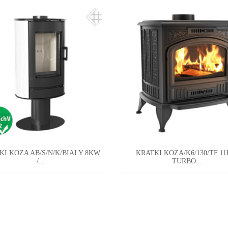
KI KOZA AB/S/N/K/BIALY 8KW
KRATKI KOZA/K6/130/TF 1
/...
TURBO...