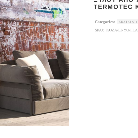
TERMOTEC 
Categories:
KRATKI ST
SKU:
KOZA/ENYO/FLA