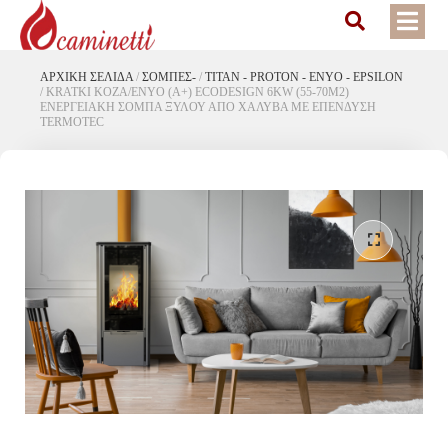
ΑΡΧΙΚΉ ΣΕΛΊΔΑ
/
ΣΟΜΠΕΣ-
/
TITAN - PROTON - ENYO - EPSILON
/
KRATKI KOZA/ENYO (A+) ECODESIGN 6KW (55-70M2)
ΕΝΕΡΓΕΙΑΚΗ ΣΟΜΠΑ ΞΥΛΟΥ ΑΠΟ ΧΑΛΥΒΑ ΜΕ ΕΠΕΝΔΥΣΗ
TERMOTEC