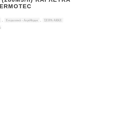
TERMOTEC
,
,
Ενεργειακά - Αερόθερμα
ΣΕΙΡΑ ARKE
5