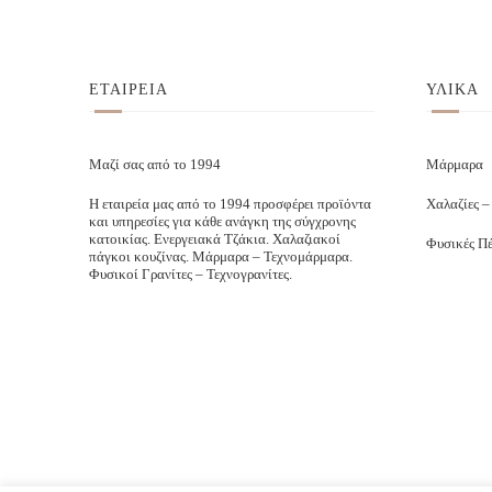
ΕΤΑΙΡΕΙΑ
ΥΛΙΚΑ
Μαζί σας από το 1994
Μάρμαρα
Η εταιρεία μας από το 1994 προσφέρει προϊόντα
Χαλαζίες –
και υπηρεσίες για κάθε ανάγκη της σύγχρονης
κατοικίας. Ενεργειακά Τζάκια. Χαλαζιακοί
Φυσικές Πέ
πάγκοι κουζίνας. Μάρμαρα – Τεχνομάρμαρα.
Φυσικοί Γρανίτες – Τεχνογρανίτες.