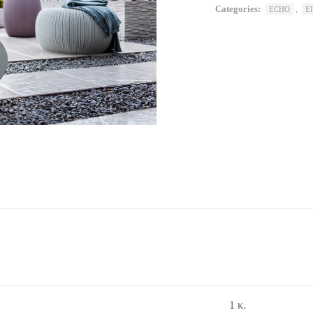
Categories:
,
ECHO
Ε
1 κ.