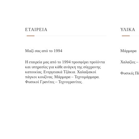
ΕΤΑΙΡΕΙΑ
ΥΛΙΚΑ
Μαζί σας από το 1994
Μάρμαρα
Η εταιρεία μας από το 1994 προσφέρει προϊόντα
Χαλαζίες –
και υπηρεσίες για κάθε ανάγκη της σύγχρονης
κατοικίας. Ενεργειακά Τζάκια. Χαλαζιακοί
Φυσικές Πέ
πάγκοι κουζίνας. Μάρμαρα – Τεχνομάρμαρα.
Φυσικοί Γρανίτες – Τεχνογρανίτες.