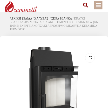
ΑΡΧΙΚΉ ΣΕΛΊΔΑ
/
ΧΑΛΥΒΑΣ-
/
ΣΕΙΡΑ BLANKA
/
KRATKI
BLANKA/P/BS ΔΕΞΙΑ ΓΩΝΙΑ ΑΝΟΙΓΟΜΕΝΟ ECODESIGN 8KW (60-
100M2) ΕΝΕΡΓΕΙΑΚΟ ΤΖΑΚΙ ΑΕΡΟΘΕΡΜΟ ΜΕ ΛΕΥΚΑ ΚΕΡΑΜΙΚΑ
TERMOTEC