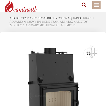
ΑΡΧΙΚΉ ΣΕΛΊΔΑ
/
ΕΣΤΙΕΣ ΛΕΒΗΤΕΣ-
/
ΣΕΙΡΑ AQUARIO
/
KRATKI
AQUARIO M 12KW / 100-180M2 ΤΖΑΚΙ ΛΕΒΗΤΑΣ ΚΛΕΙΣΤΟΥ
ΔΟΧΕΙΟΥ ΔΙΑΣΤΟΛΗΣ ΜΕ ΕΠΕΝΔΥΣΗ ACUMOTTE