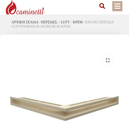
ΑΡΧΙΚΉ ΣΕΛΊΔΑ
/
ΠΕΡΣΙΔΕΣ-
/
LUFT-
/
ΚΡΕΜ
/
KRATKI ΠΕΡΣΙΔΑ
LUFT/NS/60/45S/K 6X56X56CM ΚΡΕΜ