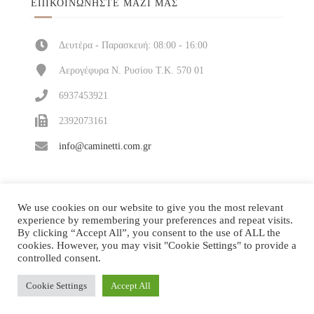
ΕΠΙΚΟΙΝΩΝΉΣΤΕ ΜΑΖΊ ΜΑΣ
Δευτέρα - Παρασκευή: 08:00 - 16:00
Αερογέφυρα Ν. Ρυσίου Τ.Κ. 570 01
6937453921
2392073161
info@caminetti.com.gr
We use cookies on our website to give you the most relevant
experience by remembering your preferences and repeat visits.
By clicking “Accept All”, you consent to the use of ALL the
cookies. However, you may visit "Cookie Settings" to provide a
controlled consent.
Cookie Settings
Accept All
Κατασκευή και υποστήριξη
| © 2026 All rights
ΔΙΠΛΟ ΚΛΙΚ
reserved!