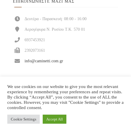
ΕΠΙΚΟΙΝΩΝΉΣΤΕ ΜΑΖΊ ΜΑΣ
Δευτέρα - Παρασκευή: 08:00 - 16:00
Αερογέφυρα Ν. Ρυσίου Τ.Κ. 570 01
6937453921
2392073161
info@caminetti.com.gr
We use cookies on our website to give you the most relevant
experience by remembering your preferences and repeat visits.
By clicking “Accept All”, you consent to the use of ALL the
cookies. However, you may visit "Cookie Settings" to provide a
controlled consent.
Cookie Settings
Accept All
Κατασκευή και υποστήριξη
| © 2026 All rights
ΔΙΠΛΟ ΚΛΙΚ
reserved!