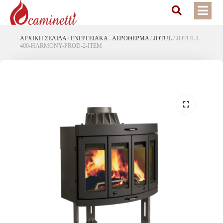
ΑΡΧΙΚΉ ΣΕΛΊΔΑ
/
ΕΝΕΡΓΕΙΑΚΆ - ΑΕΡΌΘΕΡΜΑ
/
JOTUL
/
JOTUL I-
400-HARMONY-PROD-2-ITEM