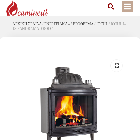
ΑΡΧΙΚΉ ΣΕΛΊΔΑ
/
ΕΝΕΡΓΕΙΑΚΆ - ΑΕΡΌΘΕΡΜΑ
/
JOTUL
/
JOTUL I-
18-PANORAMA-PROD-1