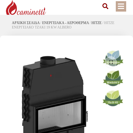
ΑΡΧΙΚΉ ΣΕΛΊΔΑ
/
ΕΝΕΡΓΕΙΑΚΆ - ΑΕΡΌΘΕΡΜΑ
/
HITZE
/
HITZE
ΕΝΕΡΓΕΙΑΚΟ ΤΖΑΚΙ 19 KW ALBERO