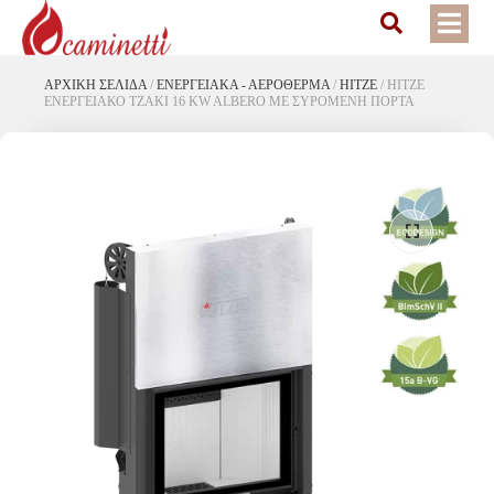
ΑΡΧΙΚΉ ΣΕΛΊΔΑ
/
ΕΝΕΡΓΕΙΑΚΆ - ΑΕΡΌΘΕΡΜΑ
/
HITZE
/
HITZE
ΕΝΕΡΓΕΙΑΚΟ ΤΖΑΚΙ 16 KW ALBERO ΜΕ ΣΥΡΟΜΕΝΗ ΠΟΡΤΑ