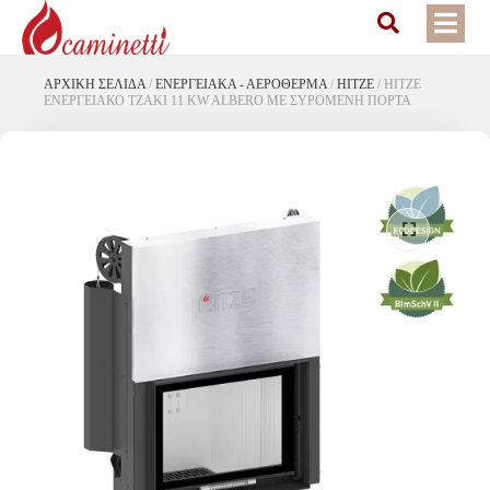
ΑΡΧΙΚΉ ΣΕΛΊΔΑ
/
ΕΝΕΡΓΕΙΑΚΆ - ΑΕΡΌΘΕΡΜΑ
/
HITZE
/
HITZE
ΕΝΕΡΓΕΙΑΚΟ ΤΖΑΚΙ 11 KW ALBERO ΜΕ ΣΥΡΟΜΕΝΗ ΠΟΡΤΑ