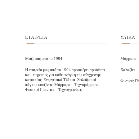
ΕΤΑΙΡΕΙΑ
ΥΛΙΚΑ
Μαζί σας από το 1994
Μάρμαρα
Η εταιρεία μας από το 1994 προσφέρει προϊόντα
Χαλαζίες –
και υπηρεσίες για κάθε ανάγκη της σύγχρονης
κατοικίας. Ενεργειακά Τζάκια. Χαλαζιακοί
Φυσικές Πέ
πάγκοι κουζίνας. Μάρμαρα – Τεχνομάρμαρα.
Φυσικοί Γρανίτες – Τεχνογρανίτες.