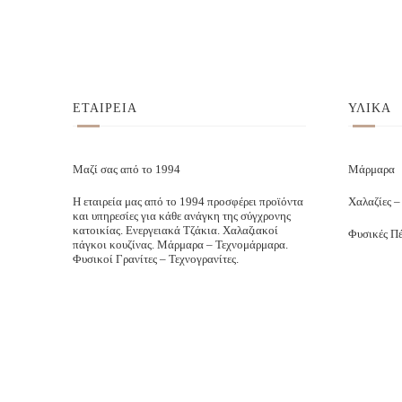
ΕΤΑΙΡΕΙΑ
ΥΛΙΚΑ
Μαζί σας από το 1994
Μάρμαρα
Η εταιρεία μας από το 1994 προσφέρει προϊόντα
Χαλαζίες –
και υπηρεσίες για κάθε ανάγκη της σύγχρονης
κατοικίας. Ενεργειακά Τζάκια. Χαλαζιακοί
Φυσικές Πέ
πάγκοι κουζίνας. Μάρμαρα – Τεχνομάρμαρα.
Φυσικοί Γρανίτες – Τεχνογρανίτες.