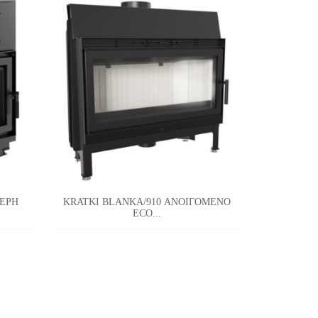
ΤΕΡΗ
KRATKI BLANKA/910 ΑΝΟΙΓΟΜΕΝΟ
KRATKI MA
ECO...