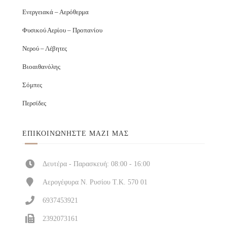
Ενεργειακά – Αερόθερμα
Φυσικού Αερίου – Προπανίου
Νερού – Λέβητες
Βιοαιθανόλης
Σόμπες
Περσίδες
ΕΠΙΚΟΙΝΩΝΉΣΤΕ ΜΑΖΊ ΜΑΣ
Δευτέρα - Παρασκευή: 08:00 - 16:00
Αερογέφυρα Ν. Ρυσίου Τ.Κ. 570 01
6937453921
2392073161