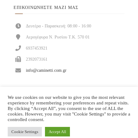
ΕΠΙΚΟΙΝΩΝΉΣΤΕ ΜΑΖΊ ΜΑΣ
Δευτέρα - Παρασκευή: 08:00 - 16:00
Αερογέφυρα Ν. Ρυσίου Τ.Κ. 570 01
6937453921
2392073161
info@caminetti.com.gr
We use cookies on our website to give you the most relevant
experience by remembering your preferences and repeat visits.
By clicking “Accept All”, you consent to the use of ALL the
cookies. However, you may visit "Cookie Settings" to provide a
controlled consent.
Cookie Settings
Accept All
Κατασκευή και υποστήριξη
| © 2026 All rights
ΔΙΠΛΟ ΚΛΙΚ
reserved!