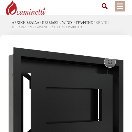
ΑΡΧΙΚΉ ΣΕΛΊΔΑ
/
ΠΕΡΣΙΔΕΣ-
/
WIND-
/
ΓΡΑΦΙΤΗΣ
/
KRATKI
ΠΕΡΣΙΔΑ 22/30G/WIND 22X30CM ΓΡΑΦΙΤΗΣ